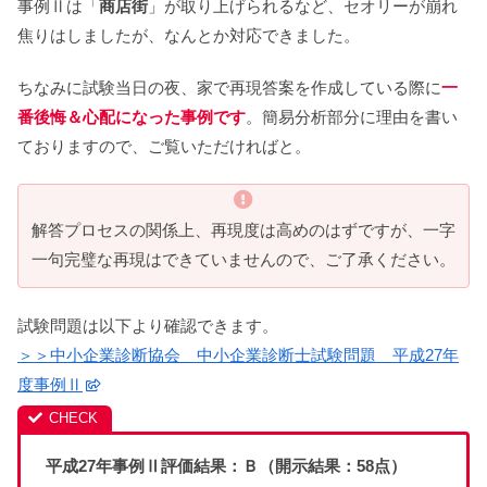
事例Ⅱは「
商店街
」が取り上げられるなど、セオリーが崩れ
焦りはしましたが、なんとか対応できました。
ちなみに試験当日の夜、家で再現答案を作成している際に
一
番後悔＆心配になった事例です
。簡易分析部分に理由を書い
ておりますので、ご覧いただければと。
解答プロセスの関係上、再現度は高めのはずですが、一字
一句完璧な再現はできていませんので、ご了承ください。
試験問題は以下より確認できます。
＞＞中小企業診断協会 中小企業診断士試験問題 平成27年
度事例Ⅱ
平成27年事例Ⅱ評価結果：Ｂ（開示結果：58点）