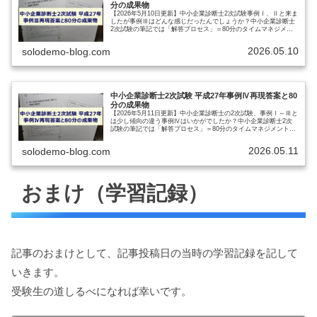
分の成果物
【2026年5月10日更新】中小企業診断士2次試験事例Ⅰ、Ⅱと来ま
したが事例Ⅲはどんな感じだったんでしょうか？中小企業診断士
2次試験の筆記では「解答プロセス」＝80分のタイムマネジメン
トが合格の鍵とご説明してきました。では試験本番ではどれく…
2026.05.10
solodemo-blog.com
中小企業診断士2次試験 平成27年事例Ⅳ再現答案と80
分の成果物
【2026年5月11日更新】中小企業診断士の2次試験、事例Ⅰ～Ⅲと
は少し傾向の違う事例Ⅳはいかがでしたか？中小企業診断士2次
試験の筆記では「解答プロセス」＝80分のタイムマネジメントが
合格の鍵とご説明してきました。では試験本番ではどれくらい…
2026.05.11
solodemo-blog.com
おまけ（学習記録）
記事のおまけとして、記事投稿日の当時の学習記録を記して
いきます。
受験生の道しるべになれば幸いです。