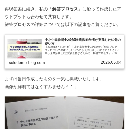
再現答案に続き、私の「
解答プロセス
」に沿って作成したア
ウトプットも合わせて共有します。
解答プロセスの詳細については以下の記事をご覧ください。
中小企業診断士2次試験筆記 独学者が実践した80分の
使い方
【2026年5月4日更新】中小企業診断士2次試験の「解答プロセ
ス」について参考にしたいのでもう少し詳しく教えてください！
中小企業診断士2次試験合格するために「解答プロセス」＝80分
の時間の使い方が重要であり、2次試験勉強初期から固めていく
必…
2026.05.04
solodemo-blog.com
まずは当日作成したものを一気に掲載いたします。
画像が鮮明ではなくすみません＾＾；