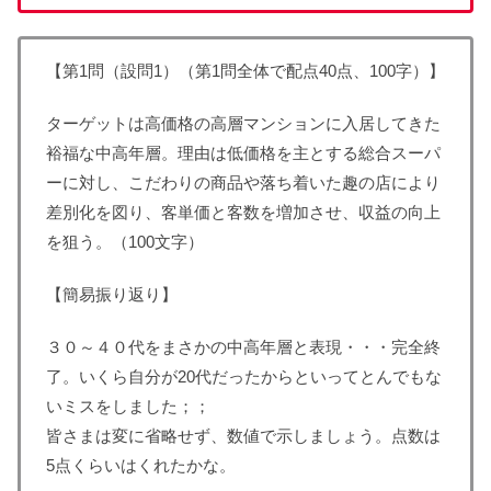
【第1問（設問1）（第1問全体で配点40点、100字）】
ターゲットは高価格の高層マンションに入居してきた
裕福な中高年層。理由は低価格を主とする総合スーパ
ーに対し、こだわりの商品や落ち着いた趣の店により
差別化を図り、客単価と客数を増加させ、収益の向上
を狙う。（100文字）
【簡易振り返り】
３０～４０代をまさかの中高年層と表現・・・完全終
了。いくら自分が20代だったからといってとんでもな
いミスをしました；；
皆さまは変に省略せず、数値で示しましょう。点数は
5点くらいはくれたかな。