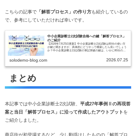
こちらの記事で
「解答プロセス」の作り方
も紹介しているの
で、参考にしていただければ幸いです。
中小企業診断士2次試験合格への鍵「解答プロセス」
のご紹介
【2026年7月25日更新】中小企業診断士2次試験は80分の使い方
が鍵と聞きますが、具体的にどうやって構築したら良いでしょう
か？中小企業診断士2次試験の筆記突破の鍵は、いかに80分の時
間の使い方を身につけるかだと考えています。俗に「解答プロ…
2026.07.25
solodemo-blog.com
まとめ
本記事では中小企業診断士2次試験、
平成27年事例Ⅱの再現答
案と当日「解答プロセス」に沿って作成したアウトプット
を
ご紹介しました。
商店街が初登場するなど、少し動揺はしたものの「解答プロ