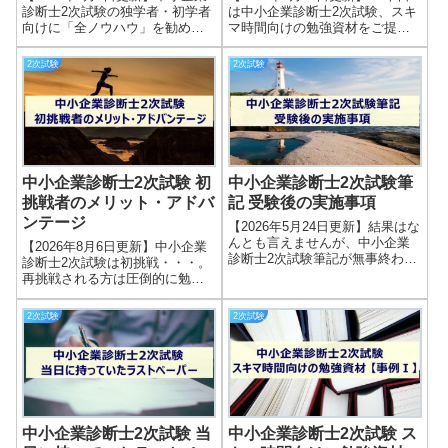
診断士2次試験の独学者・初学者
は中小企業診断士2次試験、スキ
向けに「全ノウハウ」を勧めて
マ時間向けの勉強資材をご提供
いましたが理由や具体的な使い
します！ 「中小企業診断士2次試
方を教えてください！中小企業
験 独学者が実践したスキマ時間
2次試験
2次試験
診断士2次試験の合格に必要なテ
勉強法」という記事の中で、電
キストとして「中小企業診断士2
車の中などでも実施できる勉強
次試験合格者の頭の中にあった
方法を5つほどご紹介しました...
全ノ...
中小企業診断士2次試験 初
中小企業診断士2次試験筆
挑戦者のメリット・アドバ
記 受験後の実施事項
ンテージ
【2026年5月24日更新】結果はな
んとも言えませんが、中小企業
【2026年8月6日更新】中小企業
診断士2次試験筆記が無事終わり
診断士2次試験は初挑戦・・・。
ました。筆記試験の合格発表ま
再挑戦される方は圧倒的に勉強
でにすべきことはありますか？
しているし太刀打ちなんてでき
中小企業診断士試験の中でも最
るのだろうか。。。中小企業診
2次試験
2次試験
難関である2次試験の筆記。これ
断士2次試験は初挑戦の方だけで
まで長期間の勉強&試験で体力・
なく、再挑戦組も多数参戦する
気...
試験です。すでに1年以上勉強し
てき...
中小企業診断士2次試験 当
中小企業診断士2次試験 ス