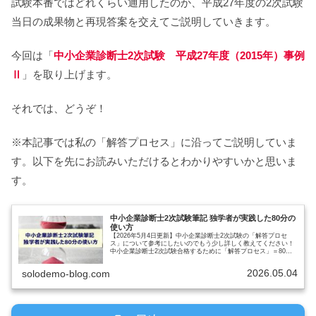
試験本番ではどれくらい通用したのか、平成27年度の2次試験
当日の成果物と再現答案を交えてご説明していきます。
今回は「
中小企業診断士2次試験 平成27年度（2015年）事例
Ⅱ
」を取り上げます。
それでは、どうぞ！
※本記事では私の「解答プロセス」に沿ってご説明していま
す。以下を先にお読みいただけるとわかりやすいかと思いま
す。
中小企業診断士2次試験筆記 独学者が実践した80分の
使い方
【2026年5月4日更新】中小企業診断士2次試験の「解答プロセ
ス」について参考にしたいのでもう少し詳しく教えてください！
中小企業診断士2次試験合格するために「解答プロセス」＝80分
の時間の使い方が重要であり、2次試験勉強初期から固めていく
必…
2026.05.04
solodemo-blog.com