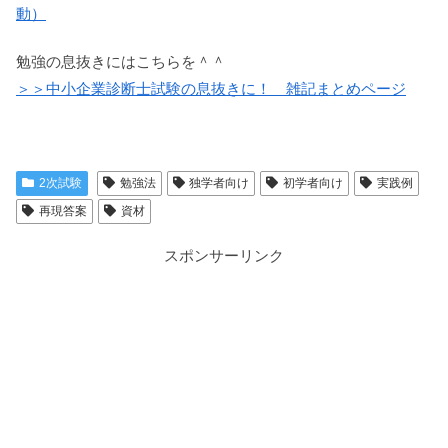
動）
勉強の息抜きにはこちらを＾＾
＞＞中小企業診断士試験の息抜きに！ 雑記まとめページ
2次試験
勉強法
独学者向け
初学者向け
実践例
再現答案
資材
スポンサーリンク