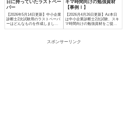
日に持っていたラストペー
キマ時間向けの勉強資材
パー
【事例Ⅰ】
【2026年5月14日更新】中小企業
【2026月4月26日更新】Az本日
診断士2次試験用のラストペーパ
は中小企業診断士2次試験、スキ
ーはどんなものを作成しました
マ時間向けの勉強資材をご提供
か？良ければ見せてください。
します！「中小企業診断士2次試
中小企業診断士試験の当日に持
験 独学者が実践したスキマ時間
っていく、自分に必要な知識等
勉強法」という記事の中で、電
スポンサーリンク
をまとめた通称「ラストペーパ
車の中などでも実施できる勉強
ー」。これはお守りでもあり、
方法を5つほどご紹介しまし
自分自...
た。...