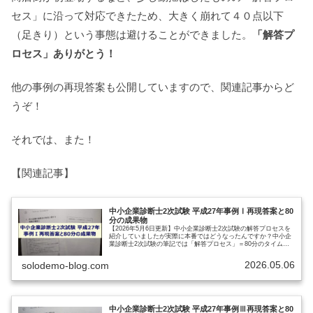
セス」に沿って対応できたため、大きく崩れて４０点以下
（足きり）という事態は避けることができました。
「解答プ
ロセス」ありがとう！
他の事例の再現答案も公開していますので、関連記事からど
うぞ！
それでは、また！
【関連記事】
中小企業診断士2次試験 平成27年事例Ⅰ再現答案と80
分の成果物
【2026年5月6日更新】中小企業診断士2次試験の解答プロセスを
紹介していましたが実際に本番ではどうなったんですか？中小企
業診断士2次試験の筆記では「解答プロセス」＝80分のタイムマ
ネジメントが合格の鍵とご説明してきました。では試験本番で
は…
2026.05.06
solodemo-blog.com
中小企業診断士2次試験 平成27年事例Ⅲ再現答案と80