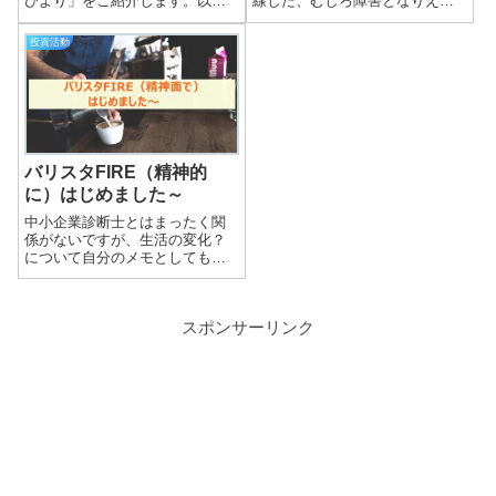
びより」をご紹介します。以
線した、むしろ障害となりえ
前、ご紹介した応援歌の記事が
る？記事を1本お届けします！
意外にも好評でしたので、今回
2020年は新型コロナウィルスに
投資活動
も思いっきり横道に逸れた記事
よって生活様式そのものが変化
を書いて行こうと思います！＞
しました。働き方も変わる中
＞中小企業診断士の独学者に贈
で、まとまった時間を中小企業
る応援ソング 7...
診断士...
バリスタFIRE（精神的
に）はじめました～
中小企業診断士とはまったく関
係がないですが、生活の変化？
について自分のメモとしても残
しておこうかと思います！世間
では「冷やし中華はじめまし
た」の看板が出てくる6月の今日
スポンサーリンク
この頃。そんな私はバリスタ
FIRE（精神的に）はじめました
ｗもともとセミ...