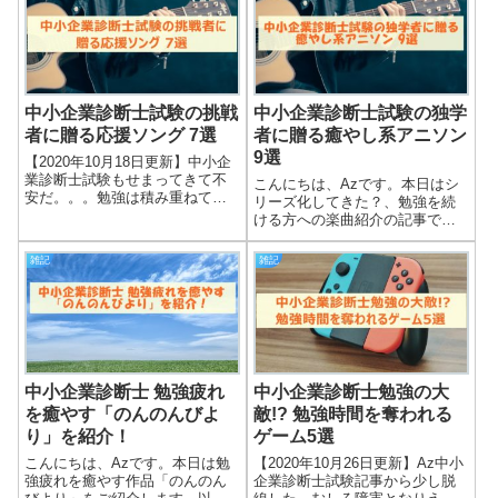
中小企業診断士試験の挑戦
中小企業診断士試験の独学
者に贈る応援ソング 7選
者に贈る癒やし系アニソン
9選
【2020年10月18日更新】中小企
業診断士試験もせまってきて不
こんにちは、Azです。本日はシ
安だ。。。勉強は積み重ねてき
リーズ化してきた？、勉強を続
たけど大丈夫だろうか・・・。
ける方への楽曲紹介の記事で
中小企業診断士試験に向けて長
す！ Az本日は勉強疲れの合間に
時間勉強してきていても、本番
聞きたい癒やし系アニソンを紹
雑記
雑記
が近づくにつれて不安感が襲っ
介します！下記事情によりだい
てくると思います。また勉強し
ぶ偏っていますがご容赦を。 基
ている間...
本的に「共感性羞恥」のためド
ラマ・アニ...
中小企業診断士 勉強疲れ
中小企業診断士勉強の大
を癒やす「のんのんびよ
敵!? 勉強時間を奪われる
り」を紹介！
ゲーム5選
こんにちは、Azです。本日は勉
【2020年10月26日更新】Az中小
強疲れを癒やす作品「のんのん
企業診断士試験記事から少し脱