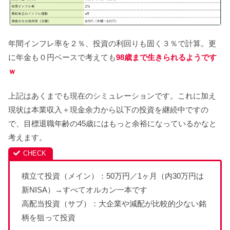
年間インフレ率を２％、投資の利回りも固く３％で計算。更
に年金も０円ベースで考えても
98歳まで生きられるようです
ｗ
上記はあくまでも現在のシミュレーションです。これに加え
現状は本業収入＋現金余力から以下の投資を継続中ですの
で、目標退職年齢の45歳にはもっと余裕になっているかなと
考えます。
積立て投資（メイン）：50万円／1ヶ月（内30万円は
新NISA）→すべてオルカン一本です
高配当投資（サブ）：大企業や減配が比較的少ない銘
柄を狙って投資