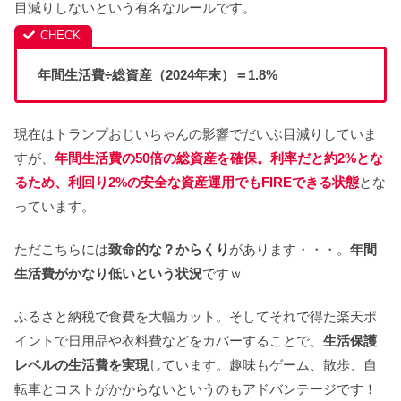
目減りしないという有名なルールです。
年間生活費÷総資産（2024年末）＝1.8%
現在はトランプおじいちゃんの影響でだいぶ目減りしていま
すが、
年間生活費の50倍の総資産を確保。利率だと約2%とな
るため、利回り2%の安全な資産運用でもFIREできる状態
とな
っています。
ただこちらには
致命的な？からくり
があります・・・。
年間
生活費がかなり低いという状況
ですｗ
ふるさと納税で食費を大幅カット。そしてそれで得た楽天ポ
イントで日用品や衣料費などをカバーすることで、
生活保護
レベルの生活費を実現
しています。趣味もゲーム、散歩、自
転車とコストがかからないというのもアドバンテージです！