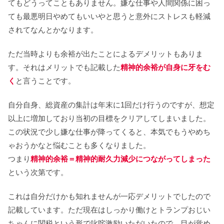
てもどうってこともありません。嫌な仕事や人間関係に困っ
ても最悪明日やめてもいいやと思うと意外にストレスも軽減
されてなんとかなります。
ただ当時よりも余裕が出たことによるデメリットもありま
す。それはメリットでも記載した
精神的余裕が
自身
に牙をむ
く
と言うことです。
自分自身、総資産の集計は年末に1回だけ行うのですが、想定
以上に増加しており当初の目標をクリアしてしまいました。
この状況で少し嫌な仕事が降ってくると、本気でもうやめち
ゃおうかなと悩むことも多くなりました。
つまり
精神的余裕＝精神的耐久力減少につながってしまった
という次第です。
これは自分だけかも知れませんが一応デメリットでしたので
記載しています。ただ現在はしっかり働けとトランプおじい
ちゃんに関税という形で叱咤激励いただいたので、目が覚め