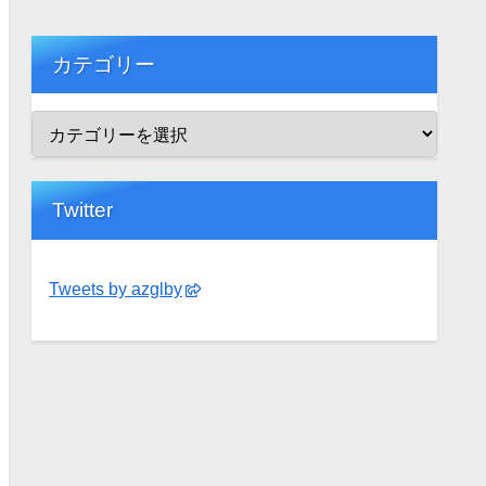
カテゴリー
Twitter
Tweets by azglby