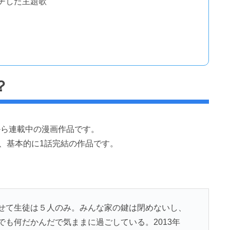
チした主題歌
？
年から連載中の漫画作品です。
、基本的に1話完結の作品です。
せて生徒は５人のみ。みんな家の鍵は閉めないし、
も何だかんだで気ままに過ごしている。2013年