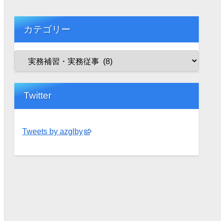
カテゴリー
Twitter
Tweets by azglby