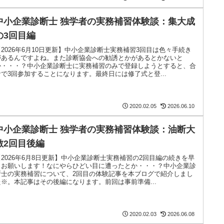
中小企業診断士 独学者の実務補習体験談：集大成
の3回目編
【2026年6月10日更新】中小企業診断士実務補習3回目は色々手続き
があるんですよね。また診断協会への勧誘とかがあるとかないと
か・・・？中小企業診断士に実務補習のみで登録しようとすると、合
計で3回参加することになります。最終日には修了式と登...
2020.02.05
2026.06.10
中小企業診断士 独学者の実務補習体験談：油断大
敵2回目後編
【2026年6月8日更新】中小企業診断士実務補習の2回目編の続きを早
くお願いします！なにやらひどい目に遭ったとか・・・？中小企業診
断士の実務補習について、2回目の体験記事を本ブログで紹介しまし
た※。本記事はその後編になります。前回は事前準備...
2020.02.03
2026.06.08