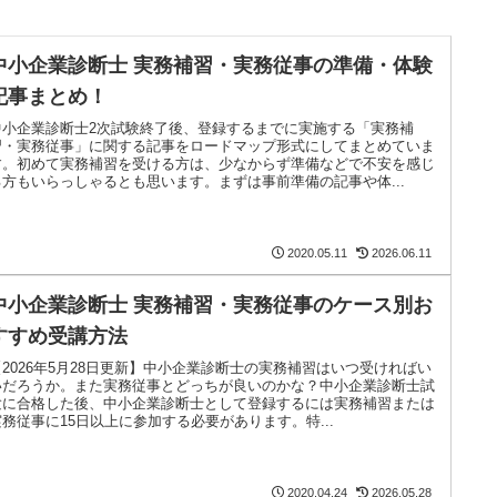
中小企業診断士 実務補習・実務従事の準備・体験
記事まとめ！
中小企業診断士2次試験終了後、登録するまでに実施する「実務補
習・実務従事」に関する記事をロードマップ形式にしてまとめていま
す。初めて実務補習を受ける方は、少なからず準備などで不安を感じ
る方もいらっしゃるとも思います。まずは事前準備の記事や体...
2020.05.11
2026.06.11
中小企業診断士 実務補習・実務従事のケース別お
すすめ受講方法
【2026年5月28日更新】中小企業診断士の実務補習はいつ受ければい
いだろうか。また実務従事とどっちが良いのかな？中小企業診断士試
験に合格した後、中小企業診断士として登録するには実務補習または
実務従事に15日以上に参加する必要があります。特...
2020.04.24
2026.05.28