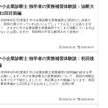
中小企業診断士 独学者の実務補習体験談：油断大
敵2回目前編
【2026年6月7日更新】中小企業診断士実務補習も2回目だし余裕だ
な。前回の通りやっていればいいんでしょ？そんなことはありませ
ん！ さすがに中小企業診断士実務補習でそこまで油断している方は
いないとは思いますが、初回時の不安も解消されて余裕が...
2020.02.02
2026.06.07
中小企業診断士 独学者の実務補習体験談：初回後
編
【2026年6月4日更新】中小企業診断士実務補習の初回編の続きを早
くお願いします！中小企業診断士の実務補習について、初回の体験記
事を本ブログで紹介しました※。本記事はその後編になります。前回
は事前準備から2日目までをお伝えしたので、合間の準...
2020.01.14
2026.06.04