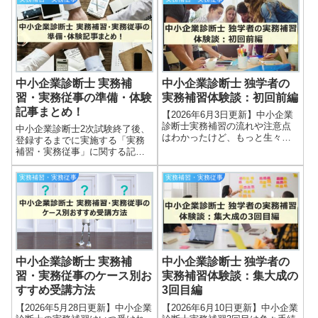
格した後、中小企業診断士とし
いて、2回目の体験記事を本ブロ
て登録するには実務補習または
グで紹介しました※。本記事は
実務従事に15日以上に参加する
その後編になります。前回は事
必要が...
前準備...
中小企業診断士 実務補
中小企業診断士 独学者の
習・実務従事の準備・体験
実務補習体験談：初回前編
記事まとめ！
【2026年6月3日更新】中小企業
診断士実務補習の流れや注意点
中小企業診断士2次試験終了後、
はわかったけど、もっと生々し
登録するまでに実施する「実務
い実体験が知りたいな！中小企
補習・実務従事」に関する記事
業診断士の実務補習について、
をロードマップ形式にしてまと
本ブログにて事前準備や概要を
めています。初めて実務補習を
実務補習・実務従事
実務補習・実務従事
お伝えする記事を公開しました
受ける方は、少なからず準備な
※。ただ実際には色々なハプニ
どで不安を感じる方もいらっし
ング等が発...
ゃるとも思います。まずは事前
準備の記事や体...
中小企業診断士 実務補
中小企業診断士 独学者の
習・実務従事のケース別お
実務補習体験談：集大成の
すすめ受講方法
3回目編
【2026年5月28日更新】中小企業
【2026年6月10日更新】中小企業