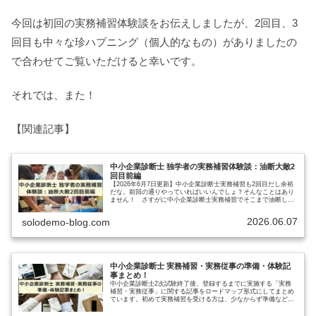
今回は初回の実務補習体験談をお伝えしましたが、2回目、3
回目も中々な珍ハプニング（個人的なもの）がありましたの
で合わせてご覧いただけると幸いです。
それでは、また！
【関連記事】
中小企業診断士 独学者の実務補習体験談：油断大敵2
回目前編
【2026年6月7日更新】中小企業診断士実務補習も2回目だし余裕
だな。前回の通りやっていればいいんでしょ？そんなことはあり
ません！ さすがに中小企業診断士実務補習でそこまで油断して
いる方はいないとは思いますが、初回時の不安も解消されて余裕
が…
2026.06.07
solodemo-blog.com
中小企業診断士 実務補習・実務従事の準備・体験記
事まとめ！
中小企業診断士2次試験終了後、登録するまでに実施する「実務
補習・実務従事」に関する記事をロードマップ形式にしてまとめ
ています。初めて実務補習を受ける方は、少なからず準備などで
不安を感じる方もいらっしゃるとも思います。まずは事前準備の
記事や体…