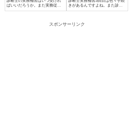
診断士の実務補習はいつ受けれ
診断士実務補習3回目は色々手続
ばいいだろうか。また実務従事
きがあるんですよね。また診断
とどっちが良いのかな？中小企
協会への勧誘とかがあるとかな
業診断士試験に合格した後、中
いとか・・・？中小企業診断士
小企業診断士として登録するに
に実務補習のみで登録しようと
スポンサーリンク
は実務補習または実務従事に15
すると、合計で3回参加すること
日以上に参加する必要がありま
になります。最終日には修了式
す。特...
と登...