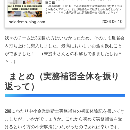
回目編
【2026年6月10日更新】中小企業診断士実務補習3回目は色々手続
きがあるんですよね。また診断協会への勧誘とかがあるとかない
とか・・・？中小企業診断士に実務補習のみで登録しようとする
と、合計で3回参加することになります。最終日には修了式と
登…
2026.06.10
solodemo-blog.com
我々のチームは3回目の方はいなかったため、そのまま反省会
＆打ち上げに突入しました。最高においしいお酒を飲むこと
ができました！ （未提出さんとの和解もできましたしね＾
＾；）
まとめ（実務補習全体を振り
返って）
2回にわたり中小企業診断士実務補習の初回体験記を書いてき
ましたが、いかがでしょうか。これから初めて実務補習を受
けるという方の不安解消につながったのであれば幸いです。