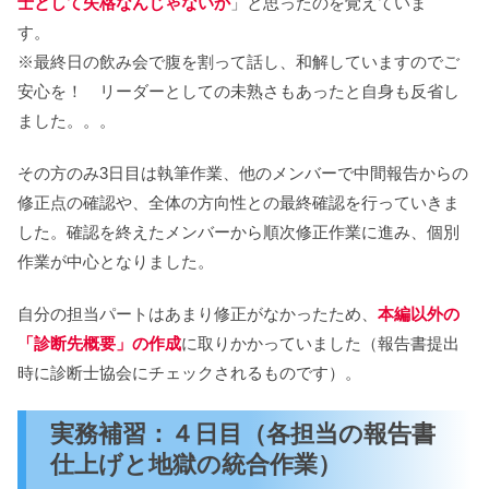
士として失格なんじゃないか
」と思ったのを覚えていま
す。
※最終日の飲み会で腹を割って話し、和解していますのでご
安心を！ リーダーとしての未熟さもあったと自身も反省し
ました。。。
その方のみ3日目は執筆作業、他のメンバーで中間報告からの
修正点の確認や、全体の方向性との最終確認を行っていきま
した。確認を終えたメンバーから順次修正作業に進み、個別
作業が中心となりました。
自分の担当パートはあまり修正がなかったため、
本編以外の
「診断先概要」の作成
に取りかかっていました（報告書提出
時に診断士協会にチェックされるものです）。
実務補習：４日目（各担当の報告書
仕上げと地獄の統合作業）