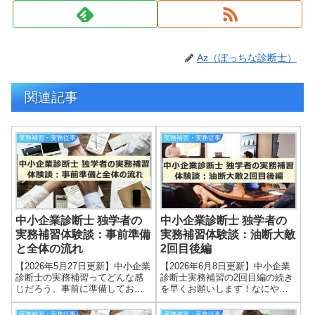
Az（ぼっちな診断士）
関連記事
実務補習・実務従事
実務補習・実務従事
中小企業診断士 独学者の
中小企業診断士 独学者の
実務補習体験談：事前準備
実務補習体験談：油断大敵
と全体の流れ
2回目後編
【2026年5月27日更新】中小企業
【2026年6月8日更新】中小企業
診断士の実務補習ってどんな感
診断士実務補習の2回目編の続き
じだろう。事前に準備しておく
を早くお願いします！なにやら
ことや注意点とかはあるのだろ
ひどい目に遭ったとか・・・？
うか？中小企業診断士試験に合
中小企業診断士の実務補習につ
実務補習・実務従事
実務補習・実務従事