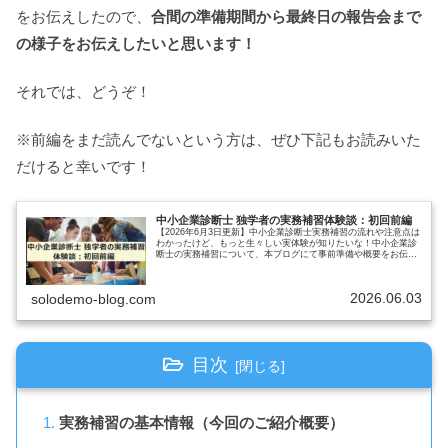
をお伝えしたので、
合間の準備期間から最終日の報告会まで
の様子をお伝えしたいと思います！
それでは、どうぞ！
※前編をまだ読んでないという方は、ぜひ下記もお読みいた
だけると幸いです！
中小企業診断士 独学者の実務補習体験談：初回前編
【2026年6月3日更新】中小企業診断士実務補習の流れや注意点は
わかったけど、もっと生々しい実体験が知りたいな！中小企業診
断士の実務補習について、本ブログにて事前準備や概要をお伝え
する記事を公開しました※。ただ実際には色々なハプニング等が
発…
2026.06.03
solodemo-blog.com
目次
実務補習の基本情報（今回のご紹介概要）