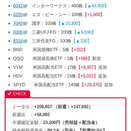
6032
インターワークス：400株
【▲44,400】
6255
エヌ・ピー・シー：100株
【+1,600】
7049
識学：100株
【▲15,300】
8306
三菱UFJ-FG：200株
【▲5,590】
8316
三井住友FG：100株
【▲100】
BND 米国債権ETF：5株
【+312】
QQQ 米国成長株ETF：1株
【+586】
新規
VYM 米国高配当ETF：17株
【+6,357】
追加
HDV 米国高配当ETF：15株
【+5,022】
追加
SPYD 米国高配当ETF：149株
【+20,470】
追加
トータル：
+206,657 （前週：+147,692）
前週比 ：
+58,965
今週確定金額：
23,200円（売却益＋配当金）
残余裕投資資金：
89.3％（安全）【前週90.5%】