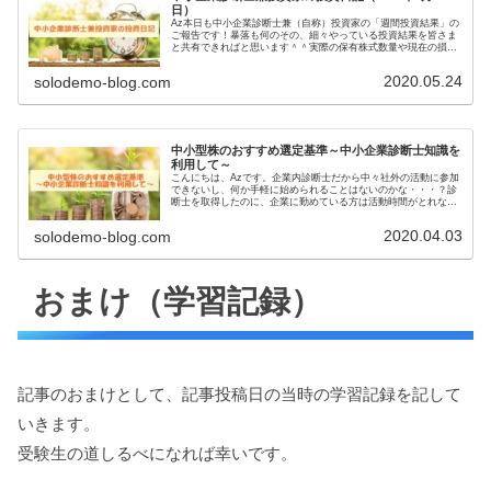
日）
Az本日も中小企業診断士兼（自称）投資家の「週間投資結果」の
ご報告です！暴落も何のその、細々やっている投資結果を皆さま
と共有できればと思います＾＾実際の保有株式数量や現在の損益
状況も記載しています。大したこと無い金額しか保有していませ
んので...
2020.05.24
solodemo-blog.com
中小型株のおすすめ選定基準～中小企業診断士知識を
利用して～
こんにちは、Azです。企業内診断士だから中々社外の活動に参加
できないし、何か手軽に始められることはないのかな・・・？診
断士を取得したのに、企業に勤めている方は活動時間がとれない
ことが多いのではないでしょうか。そんな方にオススメなのが
「株式投...
2020.04.03
solodemo-blog.com
おまけ（学習記録）
記事のおまけとして、記事投稿日の当時の学習記録を記して
いきます。
受験生の道しるべになれば幸いです。