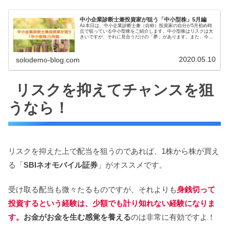
中小企業診断士兼投資家が狙う「中小型株」5月編
Az本日は、中小企業診断士兼（自称）投資家の自分が5月初め時
点で狙っている中小型株をご紹介します。中小型株はリスクは大
きいですが、それに見合うだけの「夢」があります。また、今月
はゴールデンウィークということで年に2回実施している有望株
スクリ...
2020.05.10
solodemo-blog.com
リスクを抑えてチャンスを狙
うなら！
リスクを抑えた上で配当を狙うのであれば、1株から株が買え
る「
SBIネオモバイル証券
」がオススメです。
受け取る配当も微々たるものですが、それよりも
身銭切って
投資するという経験は、少額でも計り知れない経験になりま
す。
お金がお金を生む感覚を養える
のは非常に有効ですよ！