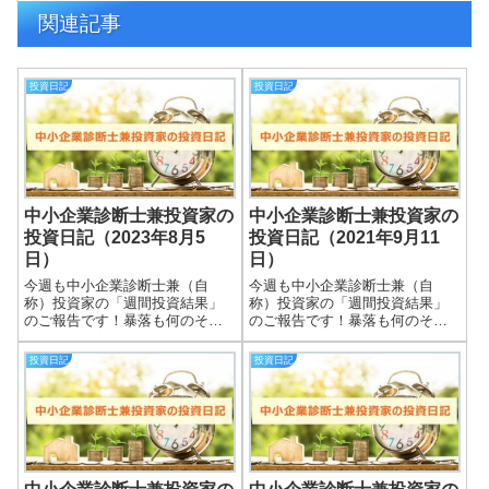
関連記事
投資日記
投資日記
中小企業診断士兼投資家の
中小企業診断士兼投資家の
投資日記（2023年8月5
投資日記（2021年9月11
日）
日）
今週も中小企業診断士兼（自
今週も中小企業診断士兼（自
称）投資家の「週間投資結果」
称）投資家の「週間投資結果」
のご報告です！暴落も何のそ
のご報告です！暴落も何のそ
の、細々やっている投資結果を
の、細々やっている投資結果を
皆さまと共有できればと思いま
皆さまと共有できればと思いま
投資日記
投資日記
す＾＾実際の保有株式数量や現
す＾＾実際の保有株式数量や現
在の損益状況も記載していま
在の損益状況も記載していま
す。大したことない金額しか保
す。大したことない金額しか保
有していませんので期待...
有していませんので期待...