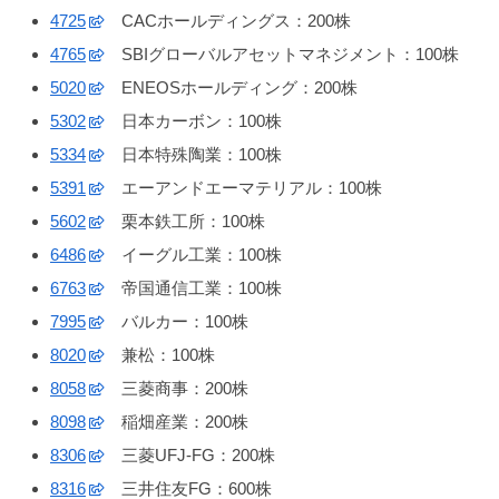
4725
CACホールディングス：200株
4765
SBIグローバルアセットマネジメント：100株
5020
ENEOSホールディング：200株
5302
日本カーボン：100株
5334
日本特殊陶業：100株
5391
エーアンドエーマテリアル：100株
5602
栗本鉄工所：100株
6486
イーグル工業：100株
6763
帝国通信工業：100株
7995
バルカー：100株
8020
兼松：100株
8058
三菱商事：200株
8098
稲畑産業：200株
8306
三菱UFJ-FG：200株
8316
三井住友FG：600株