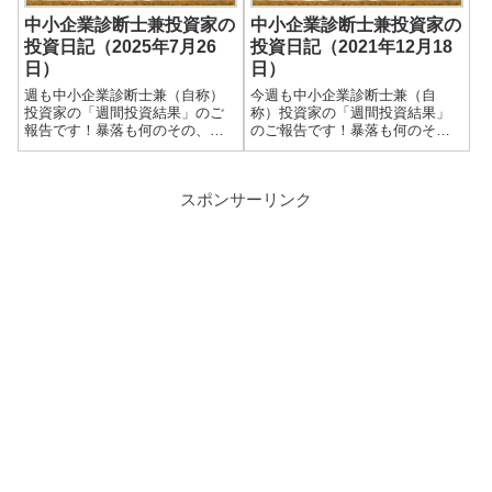
中小企業診断士兼投資家の
中小企業診断士兼投資家の
投資日記（2025年7月26
投資日記（2021年12月18
日）
日）
週も中小企業診断士兼（自称）
今週も中小企業診断士兼（自
投資家の「週間投資結果」のご
称）投資家の「週間投資結果」
報告です！暴落も何のその、
のご報告です！暴落も何のそ
細々やっている投資結果を皆さ
の、細々やっている投資結果を
まと共有できればと思います＾
皆さまと共有できればと思いま
＾実際の保有株式数量や現在の
す＾＾実際の保有株式数量や現
スポンサーリンク
損益状況も記載しています。大
在の損益状況も記載していま
したことない金額しか保有して
す。大したことない金額しか保
いませんので期待し...
有していませんので期待...