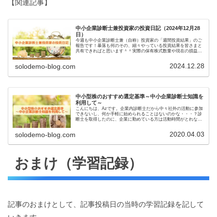
【関連記事】
中小企業診断士兼投資家の投資日記（2024年12月28
日）
今週も中小企業診断士兼（自称）投資家の「週間投資結果」のご
報告です！暴落も何のその、細々やっている投資結果を皆さまと
共有できればと思います＾＾実際の保有株式数量や現在の損益状
況も記載しています。大したことない金額しか保有していません
ので期待...
2024.12.28
solodemo-blog.com
中小型株のおすすめ選定基準～中小企業診断士知識を
利用して～
こんにちは、Azです。企業内診断士だから中々社外の活動に参加
できないし、何か手軽に始められることはないのかな・・・？診
断士を取得したのに、企業に勤めている方は活動時間がとれない
ことが多いのではないでしょうか。そんな方にオススメなのが
「株式投...
2020.04.03
solodemo-blog.com
おまけ（学習記録）
記事のおまけとして、記事投稿日の当時の学習記録を記して