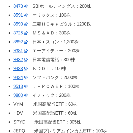
8473
SBIホールディングス：200株
8591
オリックス：100株
8593
三菱ＨＣキャピタル：1200株
8725
ＭＳ＆ＡＤ：300株
8892
日本エスコン：1,300株
9381
エーアイティー：200株
9432
日本電信電話：300株
9433
ＫＤＤＩ：100株
9434
ソフトバンク：2000株
9513
Ｊ－ＰＯＷＥＲ：100株
9880
イノテック：200株
VYM 米国高配当ETF：60株
HDV 米国高配当ETF：60株
SPYD 米国高配当ETF：305株
JEPQ 米国プレミアムインカムETF：100株