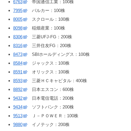
6763
帝国通信工業：100株
7995
バルカー：100株
8005
スクロール：100株
8098
稲畑産業：100株
8306
三菱UFJ-FG：200株
8316
三井住友FG：200株
8473
SBIホールディングス：100株
8584
ジャックス：100株
8591
オリックス：100株
8593
三菱ＨＣキャピタル：400株
8892
日本エスコン：600株
9432
日本電信電話：200株
9434
ソフトバンク：200株
9513
Ｊ－ＰＯＷＥＲ：100株
9880
イノテック：200株