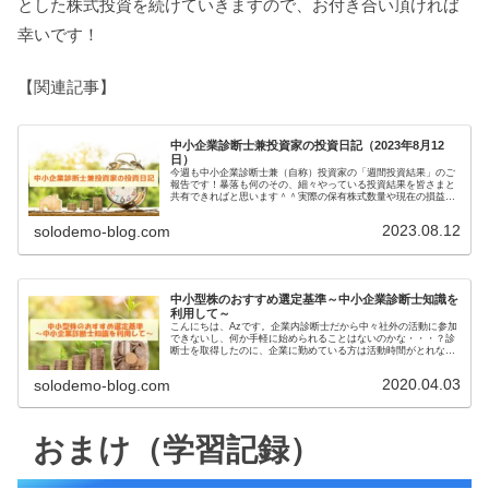
とした株式投資を続けていきますので、お付き合い頂ければ
幸いです！
【関連記事】
中小企業診断士兼投資家の投資日記（2023年8月12
日）
今週も中小企業診断士兼（自称）投資家の「週間投資結果」のご
報告です！暴落も何のその、細々やっている投資結果を皆さまと
共有できればと思います＾＾実際の保有株式数量や現在の損益状
況も記載しています。大したことない金額しか保有していません
ので期待...
2023.08.12
solodemo-blog.com
中小型株のおすすめ選定基準～中小企業診断士知識を
利用して～
こんにちは、Azです。企業内診断士だから中々社外の活動に参加
できないし、何か手軽に始められることはないのかな・・・？診
断士を取得したのに、企業に勤めている方は活動時間がとれない
ことが多いのではないでしょうか。そんな方にオススメなのが
「株式投...
2020.04.03
solodemo-blog.com
おまけ（学習記録）