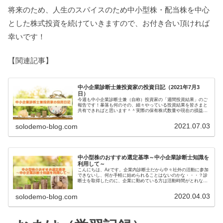
将来のため、人生のスパイスのため中小型株・配当株を中心
とした株式投資を続けていきますので、お付き合い頂ければ
幸いです！
【関連記事】
中小企業診断士兼投資家の投資日記（2021年7月3
日）
今週も中小企業診断士兼（自称）投資家の「週間投資結果」のご
報告です！暴落も何のその、細々やっている投資結果を皆さまと
共有できればと思います＾＾実際の保有株式数量や現在の損益状
況も記載しています。大したことない金額しか保有していません
ので期待...
2021.07.03
solodemo-blog.com
中小型株のおすすめ選定基準～中小企業診断士知識を
利用して～
こんにちは、Azです。企業内診断士だから中々社外の活動に参加
できないし、何か手軽に始められることはないのかな・・・？診
断士を取得したのに、企業に勤めている方は活動時間がとれない
ことが多いのではないでしょうか。そんな方にオススメなのが
「株式投...
2020.04.03
solodemo-blog.com