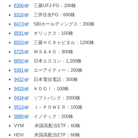
8306
三菱UFJ-FG：200株
8316
三井住友FG：600株
8473
SBIホールディングス：200株
8591
オリックス：100株
8593
三菱ＨＣキャピタル：1200株
8725
ＭＳ＆ＡＤ：300株
8892
日本エスコン：1,200株
9381
エーアイティー：200株
9432
日本電信電話：300株
9433
ＫＤＤＩ：100株
9434
ソフトバンク：2000株
9513
Ｊ－ＰＯＷＥＲ：100株
9880
イノテック：200株
VYM 米国高配当ETF：60株
HDV 米国高配当ETF：60株