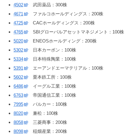
4502
武田薬品：300株
4671
ファルコホールディングス：200株
4725
CACホールディングス：200株
4765
SBIグローバルアセットマネジメント：100株
5020
ENEOSホールディング：200株
5302
日本カーボン：100株
5334
日本特殊陶業：100株
5391
エーアンドエーマテリアル：100株
5602
栗本鉄工所：100株
6486
イーグル工業：100株
6763
帝国通信工業：100株
7995
バルカー：100株
8020
兼松：100株
8058
三菱商事：200株
8098
稲畑産業：200株