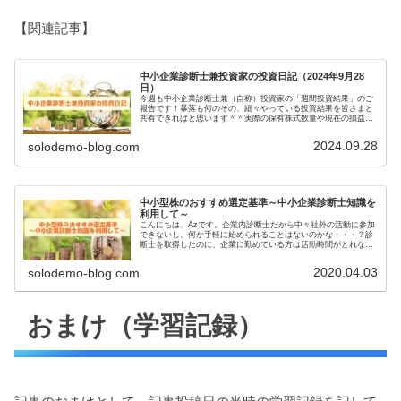
【関連記事】
中小企業診断士兼投資家の投資日記（2024年9月28
日）
今週も中小企業診断士兼（自称）投資家の「週間投資結果」のご
報告です！暴落も何のその、細々やっている投資結果を皆さまと
共有できればと思います＾＾実際の保有株式数量や現在の損益状
況も記載しています。大したことない金額しか保有していません
ので期待...
2024.09.28
solodemo-blog.com
中小型株のおすすめ選定基準～中小企業診断士知識を
利用して～
こんにちは、Azです。企業内診断士だから中々社外の活動に参加
できないし、何か手軽に始められることはないのかな・・・？診
断士を取得したのに、企業に勤めている方は活動時間がとれない
ことが多いのではないでしょうか。そんな方にオススメなのが
「株式投...
2020.04.03
solodemo-blog.com
おまけ（学習記録）