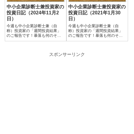
中小企業診断士兼投資家の
中小企業診断士兼投資家の
投資日記（2024年11月2
投資日記（2021年1月30
日）
日）
今週も中小企業診断士兼（自
今週も中小企業診断士兼（自
称）投資家の「週間投資結果」
称）投資家の「週間投資結果」
のご報告です！暴落も何のそ
のご報告です！暴落も何のそ
の、細々やっている投資結果を
の、細々やっている投資結果を
皆さまと共有できればと思いま
皆さまと共有できればと思いま
す＾＾実際の保有株式数量や現
す＾＾実際の保有株式数量や現
スポンサーリンク
在の損益状況も記載していま
在の損益状況も記載していま
す。大したことない金額しか保
す。大したこと無い金額しか保
有していませんので期待...
有していませんので期待...