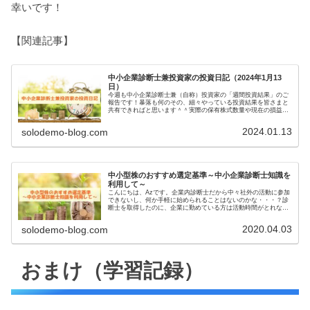
幸いです！
【関連記事】
中小企業診断士兼投資家の投資日記（2024年1月13
日）
今週も中小企業診断士兼（自称）投資家の「週間投資結果」のご
報告です！暴落も何のその、細々やっている投資結果を皆さまと
共有できればと思います＾＾実際の保有株式数量や現在の損益状
況も記載しています。大したことない金額しか保有していません
ので期待...
2024.01.13
solodemo-blog.com
中小型株のおすすめ選定基準～中小企業診断士知識を
利用して～
こんにちは、Azです。企業内診断士だから中々社外の活動に参加
できないし、何か手軽に始められることはないのかな・・・？診
断士を取得したのに、企業に勤めている方は活動時間がとれない
ことが多いのではないでしょうか。そんな方にオススメなのが
「株式投...
2020.04.03
solodemo-blog.com
おまけ（学習記録）