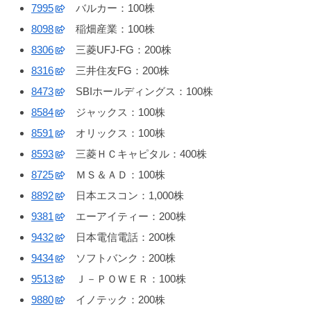
7995
バルカー：100株
8098
稲畑産業：100株
8306
三菱UFJ-FG：200株
8316
三井住友FG：200株
8473
SBIホールディングス：100株
8584
ジャックス：100株
8591
オリックス：100株
8593
三菱ＨＣキャピタル：400株
8725
ＭＳ＆ＡＤ：100株
8892
日本エスコン：1,000株
9381
エーアイティー：200株
9432
日本電信電話：200株
9434
ソフトバンク：200株
9513
Ｊ－ＰＯＷＥＲ：100株
9880
イノテック：200株