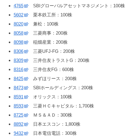
4765
SBIグローバルアセットマネジメント：100株
5602
栗本鉄工所：100株
8020
兼松：100株
8058
三菱商事：200株
8098
稲畑産業：200株
8306
三菱UFJ-FG：200株
8309
三井住友トラストG：200株
8316
三井住友FG：600株
8425
みずほリース：200株
8473
SBIホールディングス：200株
8591
オリックス：100株
8593
三菱ＨＣキャピタル：1,700株
8725
ＭＳ＆ＡＤ：300株
8892
日本エスコン：1,800株
9432
日本電信電話：300株