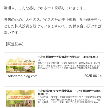
毎週末、こんな感じでゆるーく投稿していきます。
将来のため、人生のスパイスのため中小型株・配当株を中心
とした株式投資を続けていきますので、お付き合い頂ければ
幸いです！
【関連記事】
中小企業診断士兼投資家の投資日記（2025年6月14
日）
週も中小企業診断士兼（自称）投資家の「週間投資結果」のご報
告です！暴落も何のその、細々やっている投資結果を皆さまと共
有できればと思います＾＾実際の保有株式数量や現在の損益状況
も記載しています。大したことない金額しか保有していませんの
で期待し...
2025.06.14
solodemo-blog.com
中小型株のおすすめ選定基準～中小企業診断士知識を
利用して～
こんにちは、Azです。企業内診断士だから中々社外の活動に参加
できないし、何か手軽に始められることはないのかな・・・？診
断士を取得したのに、企業に勤めている方は活動時間がとれない
ことが多いのではないでしょうか。そんな方にオススメなのが
「株式投...