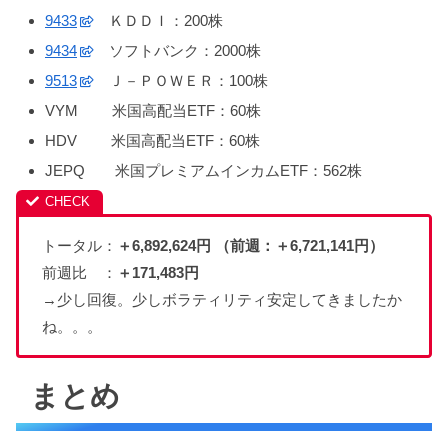
9433
ＫＤＤＩ：200株
9434
ソフトバンク：2000株
9513
Ｊ－ＰＯＷＥＲ：100株
VYM 米国高配当ETF：60株
HDV 米国高配当ETF：60株
JEPQ 米国プレミアムインカムETF：562株
トータル：
＋6,892,624円 （前週：＋6,721,141円）
前週比 ：
＋171
,483
円
→少し回復。少しボラティリティ安定してきましたか
ね。。。
まとめ