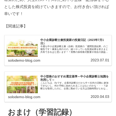
とした株式投資を続けていきますので、お付き合い頂ければ
幸いです！
【関連記事】
中小企業診断士兼投資家の投資日記（2023年7月1
日）
今週も中小企業診断士兼（自称）投資家の「週間投資結果」のご
報告です！暴落も何のその、細々やっている投資結果を皆さまと
共有できればと思います＾＾実際の保有株式数量や現在の損益状
況も記載しています。大したことない金額しか保有していません
ので期待...
2023.07.01
solodemo-blog.com
中小型株のおすすめ選定基準～中小企業診断士知識を
利用して～
こんにちは、Azです。企業内診断士だから中々社外の活動に参加
できないし、何か手軽に始められることはないのかな・・・？診
断士を取得したのに、企業に勤めている方は活動時間がとれない
ことが多いのではないでしょうか。そんな方にオススメなのが
「株式投...
2020.04.03
solodemo-blog.com
おまけ（学習記録）