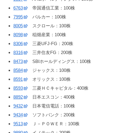
6763
帝国通信工業：100株
7995
バルカー：100株
8005
スクロール：100株
8098
稲畑産業：100株
8306
三菱UFJ-FG：200株
8316
三井住友FG：200株
8473
SBIホールディングス：100株
8584
ジャックス：100株
8591
オリックス：100株
8593
三菱ＨＣキャピタル：400株
8892
日本エスコン：400株
9432
日本電信電話：100株
9434
ソフトバンク：200株
9513
Ｊ－ＰＯＷＥＲ：100株
9880
イノテック：200株